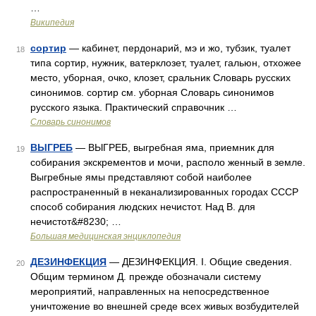
…
Википедия
сортир
— кабинет, пердонарий, мэ и жо, тубзик, туалет
18
типа сортир, нужник, ватерклозет, туалет, гальюн, отхожее
место, уборная, очко, клозет, сральник Словарь русских
синонимов. сортир см. уборная Словарь синонимов
русского языка. Практический справочник …
Словарь синонимов
ВЫГРЕБ
— ВЫГРЕБ, выгребная яма, приемник для
19
собирания экскрементов и мочи, располо женный в земле.
Выгребные ямы представляют собой наиболее
распространенный в неканализированных городах СССР
способ собирания людских нечистот. Над В. для
нечистот&#8230; …
Большая медицинская энциклопедия
ДЕЗИНФЕКЦИЯ
— ДЕЗИНФЕКЦИЯ. I. Общие сведения.
20
Общим термином Д. прежде обозначали систему
мероприятий, направленных на непосредственное
уничтожение во внешней среде всех живых возбудителей