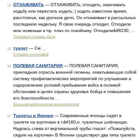
ОТХАЖИВАТЬ
— ОТХАЖИВАТЬ, отходить, оканчивать
14
ходьбу или перестать ходить; | ходить известное время,
расстоянье, как урочное дело. Он отхаживает в рассыльных
последнюю недельку. Я свою очередь отходил. Отходили
мои ноженьки и пр. плач по покойнику. Отходили&#8230; …
Толковый словарь Даля
туалет
— См …
15
Словарь синонимов
ПОЛЕВАЯ САНИТАРИЯ
— ПОЛЕВАЯ САНИТАРИЯ,
16
прикладная отрасль военной гигиены, охватывающая собой
систему профилактических мероприятий по улучшению и
оздоровлению условий пребывания войск в полевой
обстановке в целях охраны здоровья бойца и повышения
его боеспособности …
Большая медицинская энциклопедия
Туалеты в Японии
— Современные японцы сидят в
17
туалете на корточках в т.&#160;н. туалетных шлёпанцах.
Надпись слева от вертикальной трубы гласит: «Пожалуйста,
сядьте на корточки» В Японии существуют два типа туалето