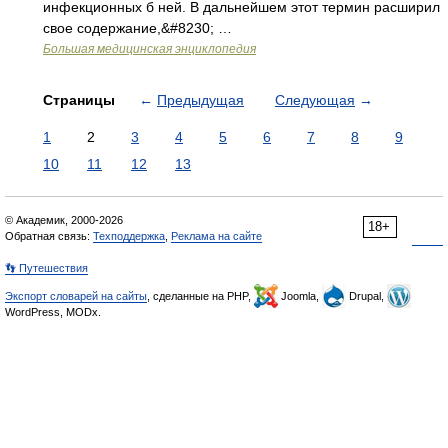
инфекционных б ней. В дальнейшем этот термин расширил
свое содержание,&#8230; …
Большая медицинская энциклопедия
Страницы
←
Предыдущая
Следующая
→
1
2
3
4
5
6
7
8
9
10
11
12
13
© Академик, 2000-2026
18+
Обратная связь:
Техподдержка
,
Реклама на сайте
👣 Путешествия
Экспорт словарей на сайты
, сделанные на PHP,
Joomla,
Drupal,
WordPress, MODx.